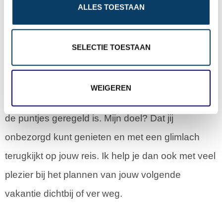
rondreis: elke reis is uniek en verdient
ALLES TOESTAAN
n
persoonlijke aandacht.
SELECTIE TOESTAAN
Ik word enthousiast van het samenstellen van
reizen die écht bij iemand passen. Ik luister naar
WEIGEREN
wensen, denk mee en zorg ervoor dat alles tot in
de puntjes geregeld is. Mijn doel? Dat jij
onbezorgd kunt genieten en met een glimlach
terugkijkt op jouw reis. Ik help je dan ook met veel
plezier bij het plannen van jouw volgende
vakantie dichtbij of ver weg.