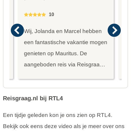
10
Wij, Jolanda en Marcel hebben
Wa
een fantastische vakantie mogen
va
genieten op Mauritus. De
To
ier
aangeboden reis via Reisgraag
be
is prima uitgebalanceerd om alle
to
mooie dingen van het eiland te
re
kunnen ontdekken...
te
Reisgraag.nl bij RTL4
Een tijdje geleden kon je ons zien op RTL4.
Bekijk ook eens deze video als je meer over ons