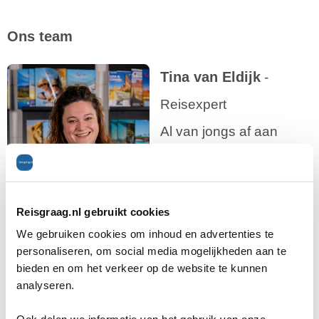
Ons team
Tina van Eldijk
-
Reisexpert
Al van jongs af aan
waren vakanties voor mij
hét hoogtepunt van het
jaar. Het gevoel van
Reisgraag.nl gebruikt cookies
We gebruiken cookies om inhoud en advertenties te
voorpret, nieuwe plekken ontdekken en
personaliseren, om social media mogelijkheden aan te
herinneringen maken vond ik magisch. Dat
bieden en om het verkeer op de website te kunnen
analyseren.
maakte het des te lastiger wanneer de vakantie