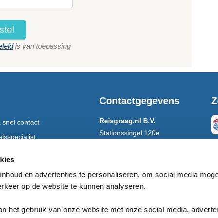
stel
eleid
is van toepassing
Contactgegevens
Z
Reisgraag.nl B.V.
 snel contact
Stationssingel 120e
isspecialist
5371 BB Ravenstein
 per post
V
kies
ar tijdens de reis
nhoud en advertenties te personaliseren, om social media moge
Open:
ma-vrij 8.30 - 17.00
erkeer op de website te kunnen analyseren.
Tel:
0486-412199
App:
+31486412199
an het gebruik van onze website met onze social media, adverte
E-mail:
info@reisgraag.nl