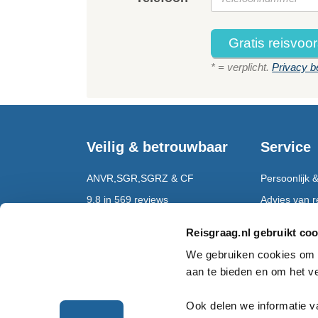
Gratis reisvoor
* = verplicht.
Privacy b
Veilig & betrouwbaar
Service
ANVR,SGR,SGRZ & CF
Persoonlijk &
9,8 in 569 reviews
Advies van re
Bekend van RTL4
Reispapieren
Reisgraag.nl gebruikt coo
Opgericht in 2005
24/7 bereikba
We gebruiken cookies om i
aan te bieden en om het v
Rondreizen
Ook delen we informatie v
Rondreizen Mauritius