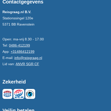
Contactgegevens
Reisgraag.nl B.V.
Stationssingel 120e
5371 BB Ravenstein
Open:
ma-vrij 8.30 - 17.00
Tel:
0486-412199
App:
+31486412199
E-mail:
info@reisgraag.nl
Lid van:
ANVR,SGR,CF
Zekerheid
Veilig betalen