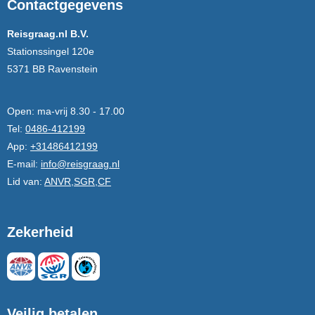
Contactgegevens
Reisgraag.nl B.V.
Stationssingel 120e
5371 BB Ravenstein
Open:
ma-vrij 8.30 - 17.00
Tel:
0486-412199
App:
+31486412199
E-mail:
info@reisgraag.nl
Lid van:
ANVR,SGR,CF
Zekerheid
Veilig betalen