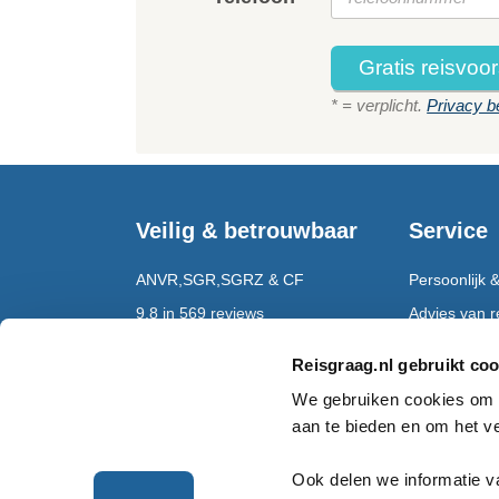
Gratis reisvoor
* = verplicht.
Privacy b
Veilig & betrouwbaar
Service
ANVR,SGR,SGRZ & CF
Persoonlijk &
9,8 in 569 reviews
Advies van re
Bekend van RTL4
Reispapieren
Reisgraag.nl gebruikt coo
Opgericht in 2005
24/7 bereikba
We gebruiken cookies om i
aan te bieden en om het v
Rondreizen
Ook delen we informatie v
Rondreizen Mauritius