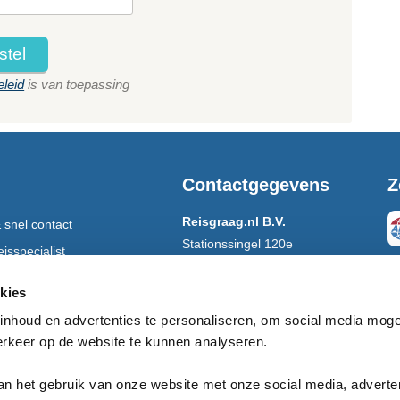
stel
eleid
is van toepassing
Contactgegevens
Z
Reisgraag.nl B.V.
 snel contact
Stationssingel 120e
isspecialist
5371 BB Ravenstein
 per post
V
kies
ar tijdens de reis
nhoud en advertenties te personaliseren, om social media moge
Open:
ma-vrij 8.30 - 17.00
erkeer op de website te kunnen analyseren.
Tel:
0486-412199
App:
+31486412199
an het gebruik van onze website met onze social media, adverte
E-mail:
info@reisgraag.nl