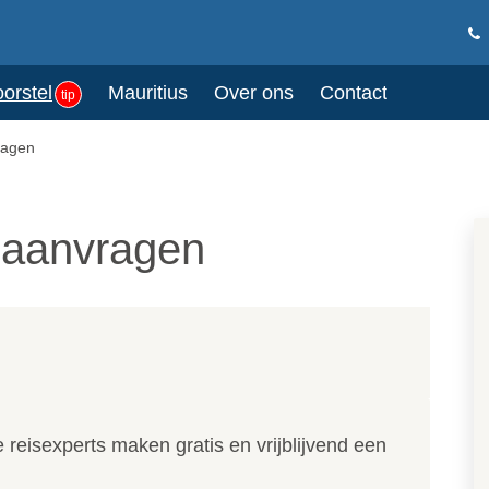
oorstel
Mauritius
Over ons
Contact
tip
ragen
a aanvragen
reisexperts maken gratis en vrijblijvend een