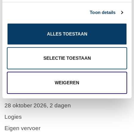
c
vanaf
€ 33
Toon details
t
p.p.
i
o
ALLES TOESTAAN
n
SELECTIE TOESTAAN
WEIGEREN
The LINQ Hotel + Experience ****
Verenigde Staten, Las Vegas
28 oktober 2026, 2 dagen
Logies
Eigen vervoer