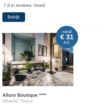
7,8 in reviews: Goed
Bekijk
vanaf
€ 31
p.p.
Allure Boutique ****
Albanië, Tirana