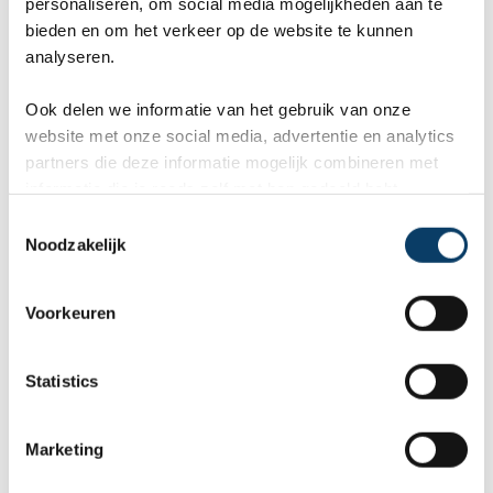
personaliseren, om social media mogelijkheden aan te
bieden en om het verkeer op de website te kunnen
analyseren.
Ook delen we informatie van het gebruik van onze
website met onze social media, advertentie en analytics
partners die deze informatie mogelijk combineren met
informatie die je reeds zelf met hen gedeeld hebt.
The Luxor & Casino ***
Verenigde Staten, Las Vegas
C
Noodzakelijk
o
11 november 2026, 2 dagen
n
s
Logies
Voorkeuren
e
Eigen vervoer
n
t
Statistics
8,1 in reviews: Uitstekend
S
e
Bekijk
Marketing
l
e