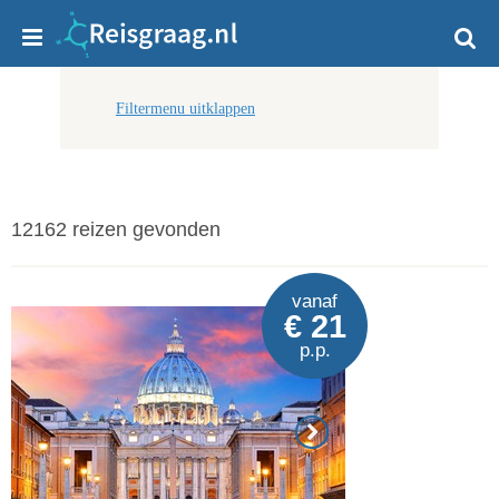
Filtermenu uitklappen
12162 reizen gevonden
vanaf
€ 21
p.p.