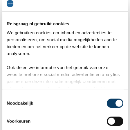
unieke trulli. De 5 fraaie en modern ingerichte
kamers en appartementen (airco, wifi) zijn
Reisgraag.nl gebruikt cookies
geschikt voor 2-4 personen.
We gebruiken cookies om inhoud en advertenties te
personaliseren, om social media mogelijkheden aan te
bieden en om het verkeer op de website te kunnen
Een unieke trullo overnachting heeft u bij een
analyseren.
verblijf in Trullo Nobile en Trullo Melograno, ruime
Ook delen we informatie van het gebruik van onze
e
appartementen van 80m², in een trullo uit de 17
website met onze social media, advertentie en analytics
partners die deze informatie mogelijk combineren met
eeuw. Trullo Nobile heeft een woonkamer met
informatie die je reeds zelf met hen gedeeld hebt.
keuken, twee badkamers, de grote slaapkamer
C
Noodzakelijk
o
en een slaapbank. Op de vide bevindt zich nog
n
een slaapkamer. Trullo Melograno is eigenlijk één
s
Voorkeuren
e
grote ruimte met woonkamer met kleine