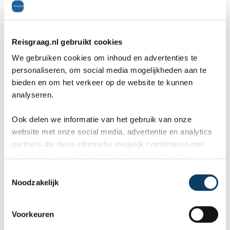
de Maita. Hier vind je overblijfselen van de inheemse
Taíno-indianen en is een Taíno-dorp nagebootst. Het
is de grootste begraafplaats van de Grote en Kleine
Reisgraag.nl gebruikt cookies
Antillen.
We gebruiken cookies om inhoud en advertenties te
personaliseren, om social media mogelijkheden aan te
bieden en om het verkeer op de website te kunnen
Fortaleza de San Carlos de la Cabaña
analyseren.
(Havana)
Ook delen we informatie van het gebruik van onze
website met onze social media, advertentie en analytics
partners die deze informatie mogelijk combineren met
informatie die je reeds zelf met hen gedeeld hebt.
C
Noodzakelijk
o
n
s
Voorkeuren
e