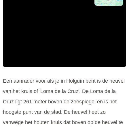
Een aanrader voor als je in Holguín bent is de heuvel
van het kruis of 'Loma de la Cruz'. De Loma de la
Cruz ligt 261 meter boven de zeespiegel en is het
hoogste punt van de stad. De heuvel heet zo
vanwege het houten kruis dat boven op de heuvel te