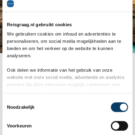
Reisgraag.nl gebruikt cookies
We gebruiken cookies om inhoud en advertenties te
personaliseren, om social media mogelijkheden aan te
bieden en om het verkeer op de website te kunnen
analyseren.
Selfoss ligt aan de Olfusa rivier
Ook delen we informatie van het gebruik van onze
website met onze social media, advertentie en analytics
Selfoss, gelegen aan de Ölfusá rivier, is een
partners die deze informatie mogelijk combineren met
informatie die je reeds zelf met hen gedeeld hebt.
uitstekend uitgangspunt voor het verkennen van
C
de Golden Circle. De hoofdweg over IJsland, de
Noodzakelijk
o
n
ringroad #1, loopt letterlijk door Selfoss. Het is
s
Voorkeuren
een van de grootste plaatsen van het zuiden van
e