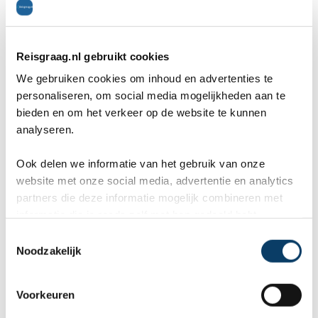
In het ChocoMuseo kun je kennis maken met het
overheerlijke product chocolade. Dit museum heeft
Reisgraag.nl gebruikt cookies
We gebruiken cookies om inhoud en advertenties te
verschillende vestigingen in Midden-Amerika
personaliseren, om social media mogelijkheden aan te
waaronder in Punta Cana op de Dominicaans
bieden en om het verkeer op de website te kunnen
analyseren.
Republiek, Cusco en Lima in Peru en in Antigua,
Guatemala. In Granada is het museum gelegen in
Ook delen we informatie van het gebruik van onze
website met onze social media, advertentie en analytics
een mooi herenhuis in het centrum van de stad. Hier
partners die deze informatie mogelijk combineren met
kun je iedere ochtend een all-you-can-eat-
informatie die je reeds zelf met hen gedeeld hebt.
ontbijtbuffet reserveren, ook kun je genieten van een
C
Noodzakelijk
o
chocolade-massage in de spa. Leer hier alles over de
n
cacaoboom en zijn ecosysteem en cacao als gezond
s
Voorkeuren
e
superfood.