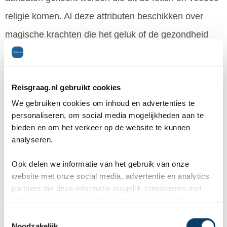
religie komen. Al deze attributen beschikken over
magische krachten die het geluk of de gezondheid
beschermen. In Togoville is er een traditionele markt
waar niet betaald wordt met geld. Attributen en
Reisgraag.nl gebruikt cookies
goederen worden er gekocht door te ruilen.
We gebruiken cookies om inhoud en advertenties te
Gadao-Adossa (Fête des couteaux)
(Sokodé)
personaliseren, om social media mogelijkheden aan te
bieden en om het verkeer op de website te kunnen
analyseren.
Ook delen we informatie van het gebruik van onze
website met onze social media, advertentie en analytics
partners die deze informatie mogelijk combineren met
informatie die je reeds zelf met hen gedeeld hebt.
C
Noodzakelijk