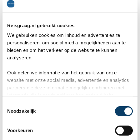
geopend.
Tredegar House
(Newport)
Reisgraag.nl gebruikt cookies
We gebruiken cookies om inhoud en advertenties te
personaliseren, om social media mogelijkheden aan te
bieden en om het verkeer op de website te kunnen
analyseren.
Ook delen we informatie van het gebruik van onze
website met onze social media, advertentie en analytics
partners die deze informatie mogelijk combineren met
informatie die je reeds zelf met hen gedeeld hebt.
C
Noodzakelijk
o
n
s
Voorkeuren
Tredegar House wordt gezien als een van
e