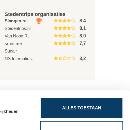
Stedentrips organisaties
Slangen reizen
8,4
Stedentrips.nl
8,1
Van Nood Reizen
8,0
srprs.me
7,7
Sunair
NS International
3,2
ALLES TOESTAAN
lijkheden