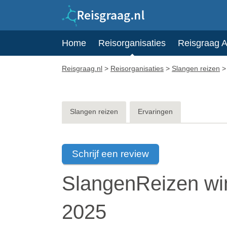
Home
Reisorganisaties
Reisgraag 
Reisgraag.nl
>
Reisorganisaties
>
Slangen reizen
Slangen reizen
Ervaringen
Schrijf een review
SlangenReizen wi
2025