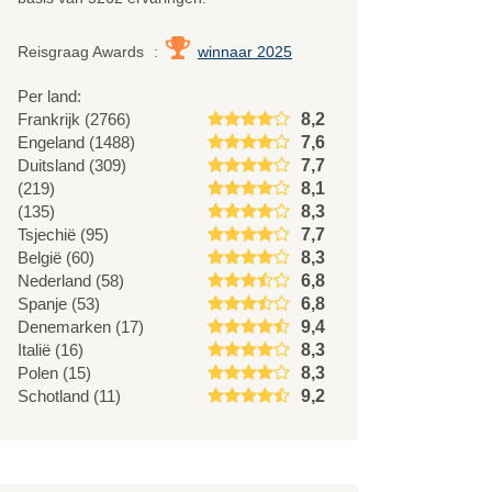
Reisgraag Awards
:
winnaar 2025
Per land:
Frankrijk (2766)
8,2
Engeland (1488)
7,6
Duitsland (309)
7,7
(219)
8,1
(135)
8,3
Tsjechië (95)
7,7
België (60)
8,3
Nederland (58)
6,8
Spanje (53)
6,8
Denemarken (17)
9,4
Italië (16)
8,3
Polen (15)
8,3
Schotland (11)
9,2