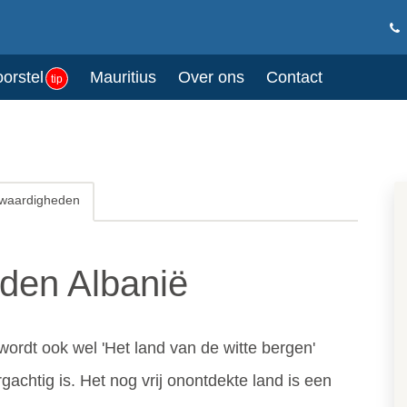
oorstel
Mauritius
Over ons
Contact
tip
waardigheden
den Albanië
wordt ook wel 'Het land van de witte bergen'
chtig is. Het nog vrij onontdekte land is een