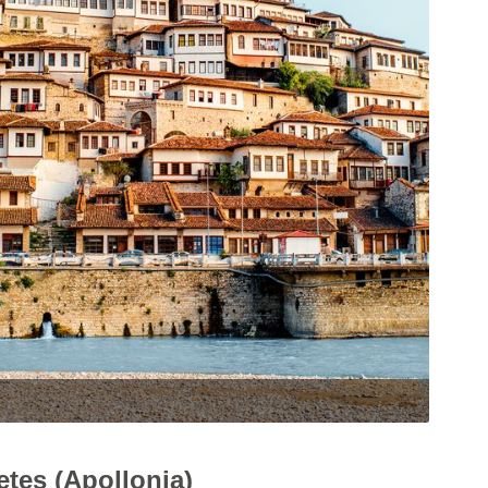
etes
(Apollonia)