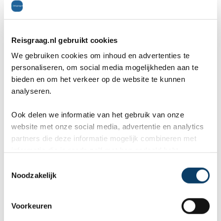
en een prachtige haardracht.
Het Koka Reservoir
(Adama)
Reisgraag.nl gebruikt cookies
We gebruiken cookies om inhoud en advertenties te
personaliseren, om social media mogelijkheden aan te
bieden en om het verkeer op de website te kunnen
analyseren.
Ook delen we informatie van het gebruik van onze
website met onze social media, advertentie en analytics
partners die deze informatie mogelijk combineren met
informatie die je reeds zelf met hen gedeeld hebt.
C
Noodzakelijk
o
n
s
Voorkeuren
Het Koka Reservoir, dicht bij Adama, wordt ook wel
e