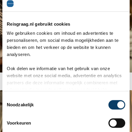
Reisgraag.nl gebruikt cookies
We gebruiken cookies om inhoud en advertenties te
personaliseren, om social media mogelijkheden aan te
bieden en om het verkeer op de website te kunnen
analyseren.
Ook delen we informatie van het gebruik van onze
website met onze social media, advertentie en analytics
Heerlijke gerechten
partners die deze informatie mogelijk combineren met
informatie die je reeds zelf met hen gedeeld hebt.
C
Noodzakelijk
o
n
s
Voorkeuren
e