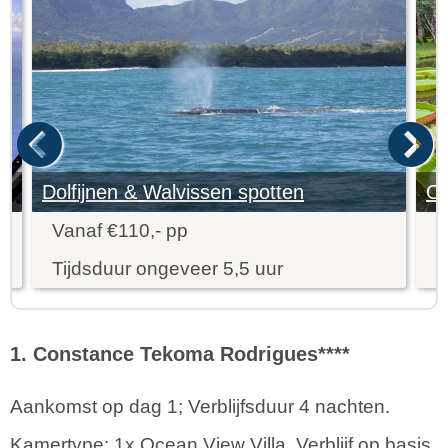
Dolfijnen & Walvissen spotten
Vanaf €110,- pp
V
Tijdsduur ongeveer 5,5 uur
T
1. Constance Tekoma Rodrigues****
Aankomst op dag 1; Verblijfsduur 4 nachten.
Kamertype: 1x Ocean View Villa. Verblijf op basis