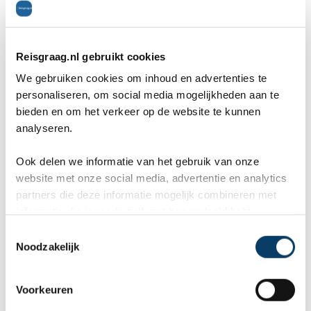
dicht tegen elkaar aan liggen en het niet mogelijk
is om via het hotel naar het strand te gaan. Het is
Reisgraag.nl gebruikt cookies
niet zo dat het privéstranden zijn van de hotels, je
We gebruiken cookies om inhoud en advertenties te
kunt deze gewoon bereiken via de openbare
personaliseren, om social media mogelijkheden aan te
bieden en om het verkeer op de website te kunnen
ingangen van het strand. Uiteraard ga je naar het
analyseren.
strand om lekker te luieren, maar er zijn ook een
Ook delen we informatie van het gebruik van onze
aantal activiteiten voor degene die niet kunnen
website met onze social media, advertentie en analytics
partners die deze informatie mogelijk combineren met
stilliggen. Zo kun je bijvoorbeeld gaan snorkelen,
informatie die je reeds zelf met hen gedeeld hebt.
peddelen of kanoën.
C
Noodzakelijk
o
n
Aan het begin van Flic en Flac ligt een heel leuk
s
Voorkeuren
e
winkelcentrum Cascavelle met meer dan vijftig