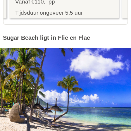
Vanaf €110,- pp
V
Tijdsduur ongeveer 5,5 uur
T
Sugar Beach ligt in Flic en Flac