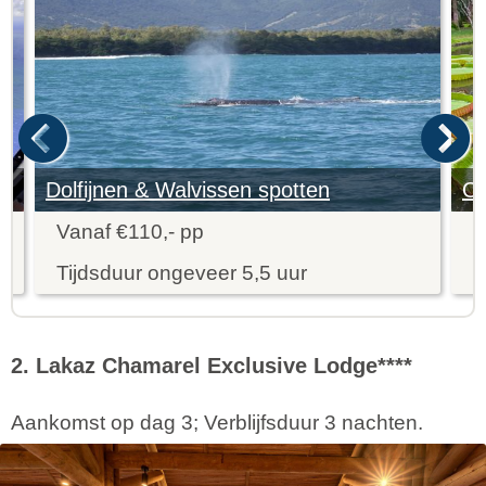
Dolfijnen & Walvissen spotten
Vanaf €110,- pp
V
Tijdsduur ongeveer 5,5 uur
T
2. Lakaz Chamarel Exclusive Lodge****
Aankomst op dag 3; Verblijfsduur 3 nachten.