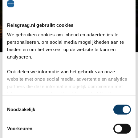
Reisgraag.nl gebruikt cookies
We gebruiken cookies om inhoud en advertenties te
personaliseren, om social media mogelijkheden aan te
bieden en om het verkeer op de website te kunnen
analyseren.
Het zwembad bij schemering
Ook delen we informatie van het gebruik van onze
Lakaz Chamarel Exclusive Lodge ligt in het
website met onze social media, advertentie en analytics
partners die deze informatie mogelijk combineren met
prachtig groene en bergachtige binnenland in het
informatie die je reeds zelf met hen gedeeld hebt.
zuidwesten van Mauritius. Dit boutiquehotel is
C
Noodzakelijk
o
gelegen in een vallei, ingeklemd tussen het
n
Chamarel-gebergte en het Black River Gorges
s
Voorkeuren
e
National Park. U verblijft hier op een heerlijk rustig