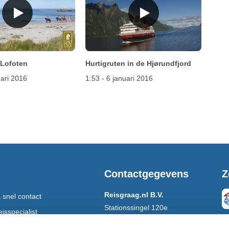
t Lofoten
Hurtigruten in de Hjørundfjord
uari 2016
1:53 - 6 januari 2016
Contactgegevens
Z
Reisgraag.nl B.V.
 snel contact
Stationssingel 120e
isspecialist
5371 BB Ravenstein
 per post