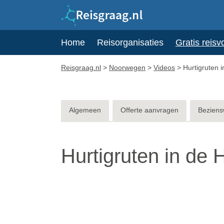
Home
Reisorganisaties
Gratis reisv
Reisgraag.nl
>
Noorwegen
>
Videos
>
Hurtigruten i
Algemeen
Offerte aanvragen
Beziens
Hurtigruten in de 