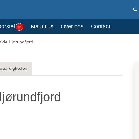
oorstel
Mauritius
Over ons
Contact
tip
n de Hjørundfjord
waardigheden
Hjørundfjord