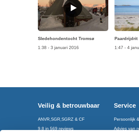
Sledehondentocht Tromsø
Paardrijdri
1:38 - 3 januari 2016
1:47 - 4 jan
Veilig & betrouwbaar
Service
ANVR,SGR,SGRZ & CF
Persoonlijk &
9,8 in 569 reviews
Advies van re
Bekend van RTL4
Reispapieren