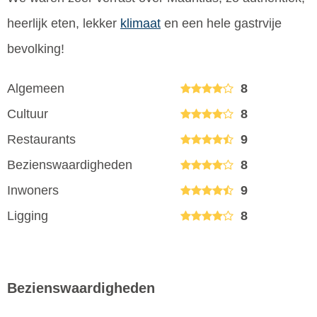
heerlijk eten, lekker
klimaat
en een hele gastrvije
bevolking!
Algemeen
8
Cultuur
8
Restaurants
9
Bezienswaardigheden
8
Inwoners
9
Ligging
8
Bezienswaardigheden