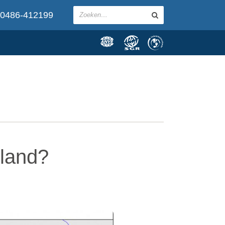
0486-412199
eland?