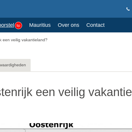
oorstel
Mauritius
Over ons
Contact
tip
k een veilig vakantieland?
waardigheden
tenrijk een veilig vakanti