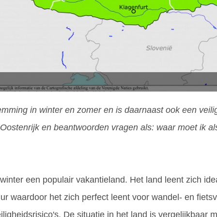
temming in winter en zomer en is daarnaast ook een veil
Oostenrijk en beantwoorden vragen als: waar moet ik als t
 winter een populair vakantieland. Het land leent zich id
r waardoor het zich perfect leent voor wandel- en fietsva
igheidsrisico's. De situatie in het land is vergelijkbaar