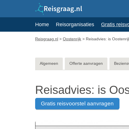
Home
Reisorganisaties
Gratis reisv
Reisgraag.nl
>
Oostenrijk
>
Reisadvies: is Oostenrij
Algemeen
Offerte aanvragen
Beziens
Reisadvies: is Oos
gratis reisvoorstel aanvragen