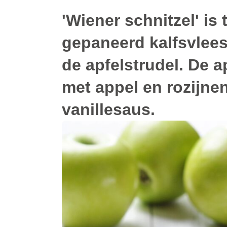
'Wiener schnitzel' is
gepaneerd kalfsvlees.
de
apfelstrudel
. De a
met appel en rozijne
vanillesaus.