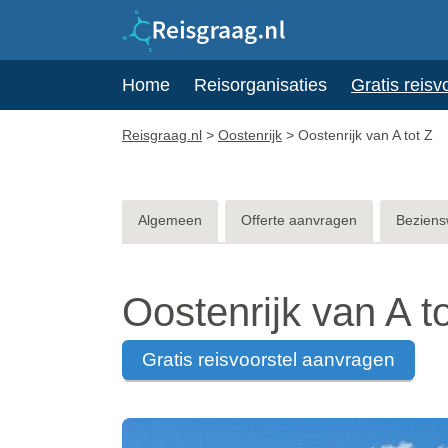
Home
Reisorganisaties
Gratis reisv
Reisgraag.nl
>
Oostenrijk
>
Oostenrijk van A tot Z
Algemeen
Offerte aanvragen
Beziens
Oostenrijk van A t
gratis reisvoorstel aanvragen