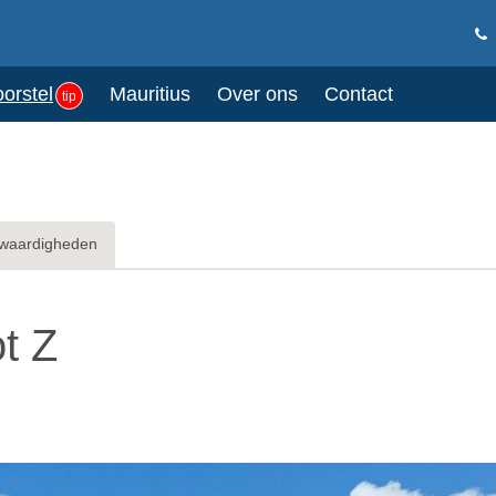
oorstel
Mauritius
Over ons
Contact
tip
waardigheden
ot Z