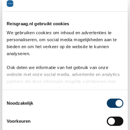
Reisgraag.nl gebruikt cookies
We gebruiken cookies om inhoud en advertenties te
personaliseren, om social media mogelijkheden aan te
bieden en om het verkeer op de website te kunnen
analyseren.
Ook delen we informatie van het gebruik van onze
website met onze social media, advertentie en analytics
partners die deze informatie mogelijk combineren met
informatie die je reeds zelf met hen gedeeld hebt.
C
Op de bergrug van de Serra, hoog boven het stadje
Noodzakelijk
o
n
Sintra, staat een Moors kasteel uit de 8e eeuw
s
Voorkeuren
(Castelo dos Mouros). Een groot deel van de dikke
e