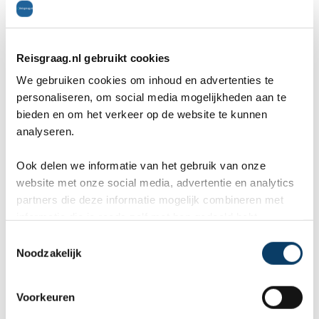
Restaurants
5
Bezienswaardigheden
1
Reisgraag.nl gebruikt cookies
Inwoners
6
We gebruiken cookies om inhoud en advertenties te
Ligging
5
personaliseren, om social media mogelijkheden aan te
bieden en om het verkeer op de website te kunnen
Marijn Pijnenburg
op 30 april 2025
analyseren.
plaats: Madeira, reisperiode: april 2025
Ook delen we informatie van het gebruik van onze
website met onze social media, advertentie en analytics
Prachtig eiland om te wandelen!
partners die deze informatie mogelijk combineren met
informatie die je reeds zelf met hen gedeeld hebt.
Algemeen
10
C
Noodzakelijk
o
Uitgaan
10
n
Cultuur
9
s
Voorkeuren
e
Restaurants
7