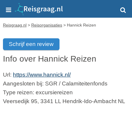
Reisgraag.nl
>
Reisorganisaties
>
Hannick Reizen
Schrijf een review
Info over Hannick Reizen
Url:
https://www.hannick.nl/
Aangesloten bij:
SGR
/
Calamiteitenfonds
Type reizen: excursiereizen
Veersedijk 95
,
3341 LL
Hendrik-Ido-Ambacht
NL