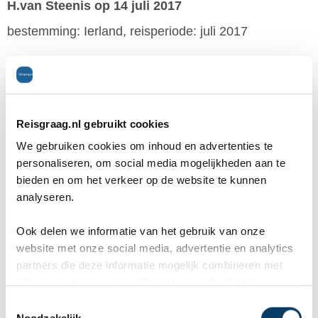
H.van Steenis
op 14 juli 2017
bestemming: Ierland, reisperiode: juli 2017
Was een mooie reis.
Veel mooie muziek.
Een leuk gezelschap
Reisgraag.nl gebruikt cookies
We gebruiken cookies om inhoud en advertenties te
Algemeen
8
personaliseren, om social media mogelijkheden aan te
bieden en om het verkeer op de website te kunnen
analyseren.
Piet de Groot
op 13 juli 2017
bestemming: Ierland / Cork/Bantry, reisperiode: juli
Ook delen we informatie van het gebruik van onze
website met onze social media, advertentie en analytics
2017
partners die deze informatie mogelijk combineren met
informatie die je reeds zelf met hen gedeeld hebt.
Doen georganiseerd zonder stress en hoge kwaliteit
C
Noodzakelijk