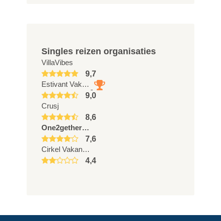
Singles reizen organisaties
VillaVibes
9,7
Estivant Vakanties
9,0
Crusj
8,6
One2gether travel
7,6
Cirkel Vakanties
4,4