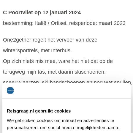
C Poortvliet
op 12 januari 2024
bestemming: Italië / Ortisei, reisperiode: maart 2023
One2gether regelt het vervoer van deze
wintersportreis, met Interbus.
Op zich niets mis mee, ware het niet dat op de
terugweg mijn tas, met daarin skischoenen,
sneeuwlaarzen, ski handschoenen en nog wat spullen,
uit het skiruim van de bus is gevallen.
One2gether Travel liet mij contact opnemen met een
Reisgraag.nl gebruikt cookies
contactpersoon, die op zijn beurt mij liet
We gebruiken cookies om inhoud en advertenties te
onderhandelen met een Belgische
personaliseren, om social media mogelijkheden aan te