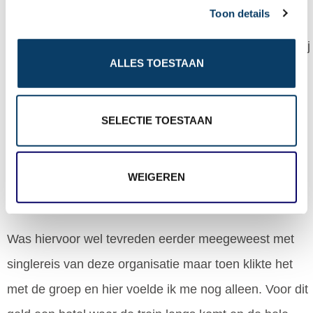
Toon details
t
boeken. Hun service is zwaar teleurstellend. Voor de
i
prijs die je bij hen betaalt voor een reis, kun je beter bij
o
ALLES TOESTAAN
n
een andere organisatie boeken, waar wel service
geleverd wordt.
SELECTIE TOESTAAN
Algemeen
4
Marleen
op 6 oktober 2022
WEIGEREN
bestemming: Duitsland, reisperiode: september 2022
Was hiervoor wel tevreden eerder meegeweest met
singlereis van deze organisatie maar toen klikte het
met de groep en hier voelde ik me nog alleen. Voor dit