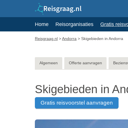
Home
Reisorganisaties
Gratis reisv
Reisgraag.nl
>
Andorra
>
Skigebieden in Andorra
Algemeen
Offerte aanvragen
Beziens
Skigebieden in An
gratis reisvoorstel aanvragen