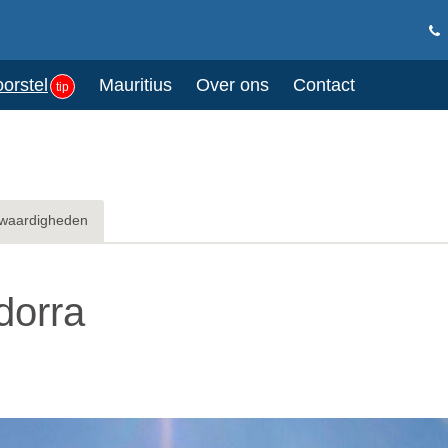
oorstel
Mauritius
Over ons
Contact
tip
waardigheden
dorra