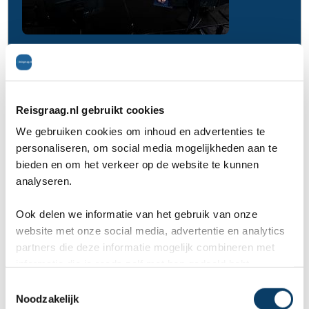
ANVR, SGR & Calamiteitenfonds
9,8 in 569 klantenreviews
Veel kennis & ervaring
Reisgraag.nl gebruikt cookies
We gebruiken cookies om inhoud en advertenties te
personaliseren, om social media mogelijkheden aan te
bieden en om het verkeer op de website te kunnen
Reisvoorstel aanvragen
analyseren.
Ook delen we informatie van het gebruik van onze
website met onze social media, advertentie en analytics
Teleferico Quito
partners die deze informatie mogelijk combineren met
informatie die je reeds zelf met hen gedeeld hebt.
Aan de ene kant van de Ecuadoriaanse
C
Noodzakelijk
o