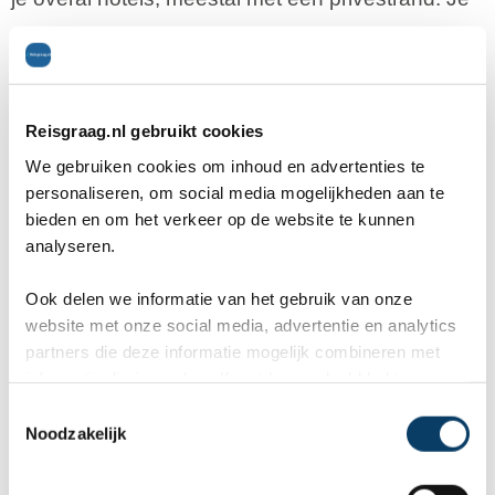
bent hier echt van alle gemakken voorzien en
bovendien schijnt de zon vrijwel altijd in Malawi.
Reisgraag.nl gebruikt cookies
We gebruiken cookies om inhoud en advertenties te
personaliseren, om social media mogelijkheden aan te
bieden en om het verkeer op de website te kunnen
analyseren.
Ook delen we informatie van het gebruik van onze
website met onze social media, advertentie en analytics
partners die deze informatie mogelijk combineren met
informatie die je reeds zelf met hen gedeeld hebt.
C
Noodzakelijk
o
n
s