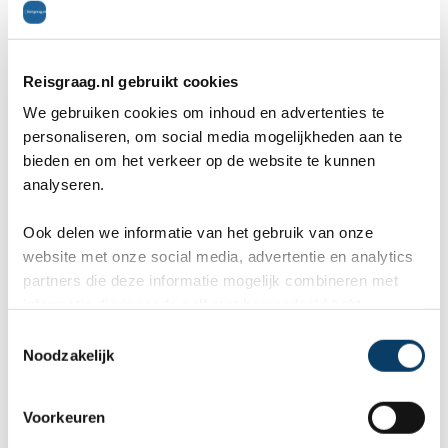
RIU Tikida Agadir
(2 km)
Club Tagadirt
(2 km)
Club Med Agadir
(2 km)
Reisgraag.nl gebruikt cookies
We gebruiken cookies om inhoud en advertenties te
RIU Tikida Garden
(208 km)
personaliseren, om social media mogelijkheden aan te
Club Med Marrakech La Palmeraie
(209 km)
bieden en om het verkeer op de website te kunnen
analyseren.
Pullman Marakech
(212 km)
Iberostar Club Palmeraie Marrakech
(215 km)
Ook delen we informatie van het gebruik van onze
website met onze social media, advertentie en analytics
partners die deze informatie mogelijk combineren met
Kamers
informatie die je reeds zelf met hen gedeeld hebt.
C
Noodzakelijk
o
Deluxe 2-persoonskamer zonder balkon, 2-3 pers
n
-Airconditiong, gratis WiFi, telefoon, gratis kluisje
s
Voorkeuren
e
en minibar