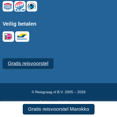
Veilig betalen
Gratis reisvoorstel
© Reisgraag.nl B.V. 2005 – 2026
vacatures
disclaimer
boekingsvoorwaarden
Gratis reisvoorstel Marokko
veelgestelde vragen
over ons
maak een afspraak
contact