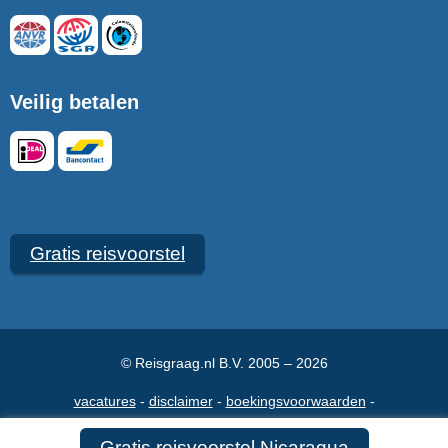
Veilig betalen
Gratis reisvoorstel
© Reisgraag.nl B.V. 2005 – 2026
vacatures
disclaimer
boekingsvoorwaarden
veelgestelde vragen
over ons
maak een afspraak
contact
Gratis reisvoorstel Nicaragua