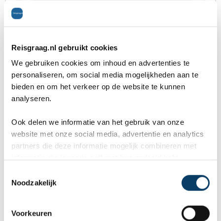
mooie dingen van het eiland te
re
kunnen ontdekken...
te
Concepción Volcano
Reisgraag.nl gebruikt cookies
We gebruiken cookies om inhoud en advertenties te
Net iets lager dan de San Cristóbal, is
personaliseren, om social media mogelijkheden aan te
Concepción (1.610 meter) nog steeds een reus
bieden en om het verkeer op de website te kunnen
analyseren.
onder de vulkanen in Nicaragua. De vulkaan ligt
Ook delen we informatie van het gebruik van onze
in aan de westkant van het eiland Ometepe en de
website met onze social media, advertentie en analytics
meest recente uitbarsting vond plaats in 1986.
partners die deze informatie mogelijk combineren met
informatie die je reeds zelf met hen gedeeld hebt.
Wel gooide de vulkaan recent (2006) nog as uit.
C
Het beklimmen van deze vulkaan is een
Noodzakelijk
o
n
uitdaging. Het landschap bestaat uit
s
Voorkeuren
koffieplantages, rotsen en bananenplantages.
e