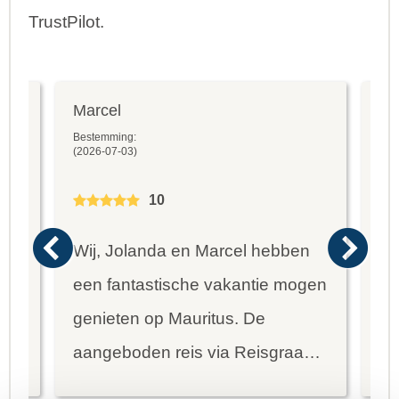
TrustPilot.
Marcel
Fr
Bestemming:
Bes
(2026-07-03)
(20
10
Wij, Jolanda en Marcel hebben
Wa
een fantastische vakantie mogen
va
genieten op Mauritus. De
To
ier
aangeboden reis via Reisgraag
be
is prima uitgebalanceerd om alle
to