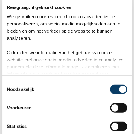
Ambulance:
115
Reisgraag.nl gebruikt cookies
Brandweer:
16
We gebruiken cookies om inhoud en advertenties te
personaliseren, om social media mogelijkheden aan te
Politie:
15
bieden en om het verkeer op de website te kunnen
analyseren.
Ook delen we informatie van het gebruik van onze
website met onze social media, advertentie en analytics
Offerteformulier
partners die deze informatie mogelijk combineren met
informatie die je reeds zelf met hen gedeeld hebt.
C
Vertel ons uw vakantie wensen. Onze
Noodzakelijk
o
reisexperts maken gratis en vrijblijvend een
n
reisvoorstel op maat.
s
Voorkeuren
e
n
ANVR, SGR, Calamiteitenfonds
t
Statistics
9,8 in 569 klantenreviews
S