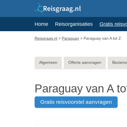
Home
Reisorganisaties
Gratis reisv
Reisgraag.nl
>
Paraguay
>
Paraguay van A tot Z
Algemeen
Offerte aanvragen
Beziens
Paraguay van A to
gratis reisvoorstel aanvragen