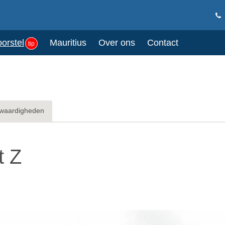
oorstel
Mauritius
Over ons
Contact
tip
waardigheden
t Z