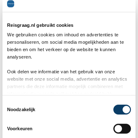
Algemeen
8
Reisgraag.nl gebruikt cookies
Tessa
op 12 augustus 2020
We gebruiken cookies om inhoud en advertenties te
bestemming: België / Barvaux, reisperiode: augustus
personaliseren, om social media mogelijkheden aan te
bieden en om het verkeer op de website te kunnen
2020
analyseren.
We hebben zoveel geweldige activiteiten
Ook delen we informatie van het gebruik van onze
ondernomen, angsten overwonnen en heel veel leuke
website met onze social media, advertentie en analytics
partners die deze informatie mogelijk combineren met
herinneringen gemaakt. De reisleiders waren super
informatie die je reeds zelf met hen gedeeld hebt.
aardig en hilarisch, maar ook serieus als dat nodig
C
Noodzakelijk
o
was. Het eten was heerlijk en er was altijd genoeg
n
voor iedereen, vaak bleef er zelfs nog wat over. Ik
s
Voorkeuren
e
heb de week van m'n leven gehad!