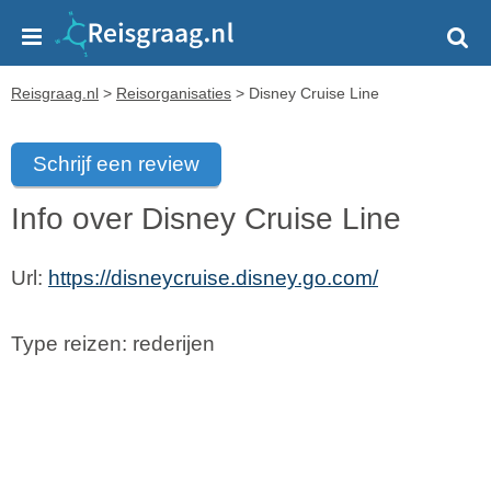
Reisgraag.nl
>
Reisorganisaties
>
Disney Cruise Line
Schrijf een review
Info over Disney Cruise Line
Url:
https://disneycruise.disney.go.com/
Type reizen: rederijen