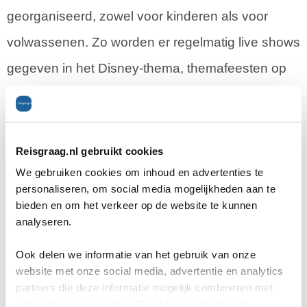
georganiseerd, zowel voor kinderen als voor
volwassenen. Zo worden er regelmatig live shows
gegeven in het Disney-thema, themafeesten op
het dek en is er een kinderclub. Je kunt
bijvoorbeeld Disney figuren ontmoeten of naar de
musical van Frozen kijken. Er zijn 25 soorten
Reisgraag.nl gebruikt cookies
restaurants verspreid over de 4 schepen waar je
We gebruiken cookies om inhoud en advertenties te
personaliseren, om social media mogelijkheden aan te
terecht kunt voor een maaltijd in Disney-stijl. Je
bieden en om het verkeer op de website te kunnen
analyseren.
eet een lekkere pizza bij Pinokkio en kunt thee
drinken bij Assepoester. Er zijn naast algemene
Ook delen we informatie van het gebruik van onze
website met onze social media, advertentie en analytics
restaurants ook restaurants alleen voor
partners die deze informatie mogelijk combineren met
volwassenen, om van een romantisch diner
informatie die je reeds zelf met hen gedeeld hebt.