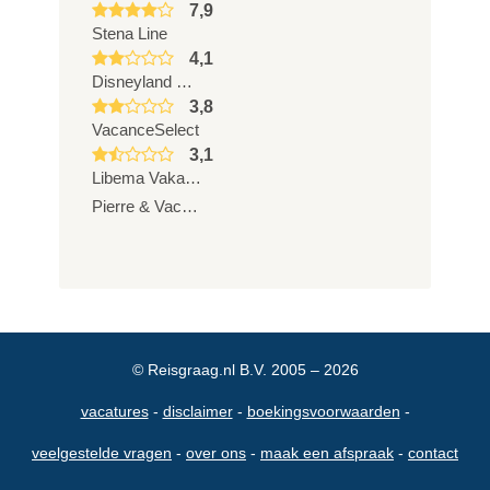
7,9
Stena Line
4,1
Disneyland Parijs
3,8
VacanceSelect
3,1
Libema Vakantieparken
Pierre & Vacances
© Reisgraag.nl B.V. 2005 – 2026
vacatures
disclaimer
boekingsvoorwaarden
veelgestelde vragen
over ons
maak een afspraak
contact