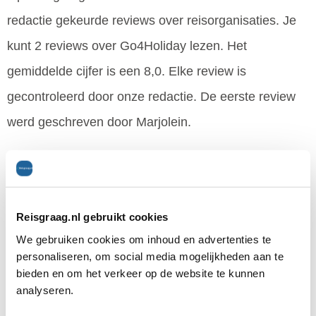
redactie gekeurde reviews over reisorganisaties. Je
kunt 2 reviews over Go4Holiday lezen. Het
gemiddelde cijfer is een 8,0. Elke review is
gecontroleerd door onze redactie. De eerste review
werd geschreven door Marjolein.
Go4Holiday zit in de categorie 'Autovakantie'. Hierin
zitten 8 organisaties; o.a. Pharos Reizen, Disneyland
Reisgraag.nl gebruikt cookies
Parijs en VacanceSelect. Al deze organisaties samen
We gebruiken cookies om inhoud en advertenties te
hebben in 718 reviews een gemiddelde gescoord van
personaliseren, om social media mogelijkheden aan te
bieden en om het verkeer op de website te kunnen
6,9.
analyseren.