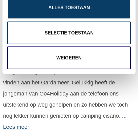
o
+ Ervaring delen
ALLES TOESTAAN
n
Bart Ooijevaar
op 5 november 2013
SELECTIE TOESTAAN
bestemming: Italië / Bardolino, reisperiode: juli 2013
WEIGEREN
Wij waren vrij laat met boeken (begin juli) en waren al
bang dat we geen vrije stacaravan meer konden
vinden aan het Gardameer. Gelukkig heeft de
jongeman van Go4Holiday aan de telefoon ons
uitstekend op weg geholpen en zo hebben we toch
nog lekker kunnen genieten op camping cisano.
...
Lees meer