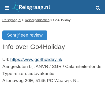
Reisgraag.nl
>
Reisorganisaties
>
Go4Holiday
Schrijf een review
Info over Go4Holiday
Url:
https://www.go4holiday.nl/
Aangesloten bij:
ANVR
/
SGR
/
Calamiteitenfonds
Type reizen: autovakantie
Altenaweg 20E
,
5145 PC
Waalwijk
NL