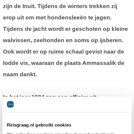
zijn de Inuit. Tijdens de winters trekken zij
erop uit om met hondensleeën te jagen.
Tijdens de jacht wordt er geschoten op kleine
walvissen, zeehonden en soms op ijsberen.
Ook wordt er op ruime schaal gevist naar de
lodde vis, waaraan de plaats Ammassalik de
naam dankt.
In het jaar 1884 zag een officier uit
Denemarken een Inuit nederzetting bij
Tasiilag. Op deze plaats was nog nooit eerder
Reisgraag.nl gebruikt cookies
een blanke geweest. De Groenlanders uit het