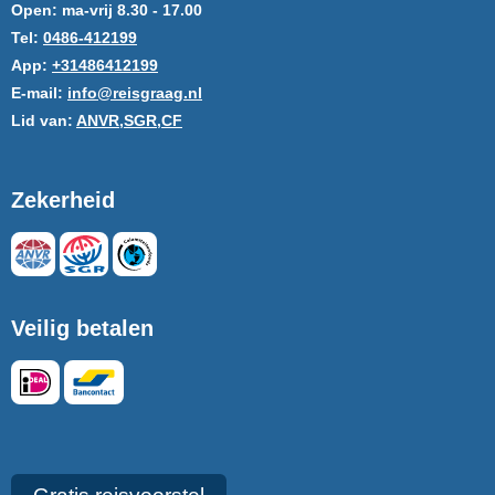
Open:
ma-vrij 8.30 - 17.00
Tel:
0486-412199
App:
+31486412199
E-mail:
info@reisgraag.nl
Lid van:
ANVR,SGR,CF
Zekerheid
Veilig betalen