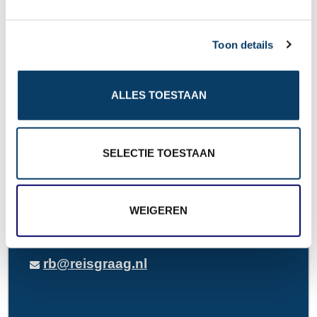
e
wat erg leuk is als aandenken.
c
Toon details
t
i
o
ALLES TOESTAAN
n
Reisgraag.nl
Stationssingel 120e
SELECTIE TOESTAAN
5371BB Ravenstein
0486-412199
WEIGEREN
0486-412199
rb@reisgraag.nl