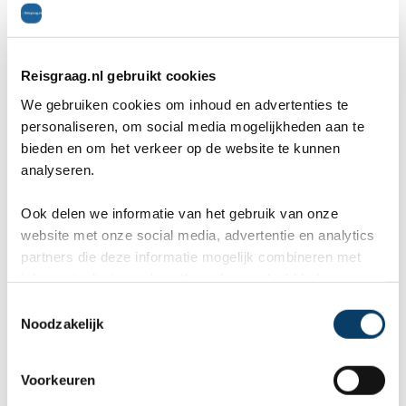
vossen en zeehonden. Naast het maken van
kleding is de zeehond voor de Inuit erg belangrijk.
Het vlees van de zeehond wordt gegeten en het
Reisgraag.nl gebruikt cookies
We gebruiken cookies om inhoud en advertenties te
vet werd vroeger als brandstof gebruikt. Van de
personaliseren, om social media mogelijkheden aan te
botten van de zeehonden werden er allerlei
bieden en om het verkeer op de website te kunnen
analyseren.
voorwerpen gemaakt. Behalve voor kleding werd
de huid van de zeehond ook gebruikt voor het
Ook delen we informatie van het gebruik van onze
website met onze social media, advertentie en analytics
spannen van kajaks en umiaks en het maken van
partners die deze informatie mogelijk combineren met
informatie die je reeds zelf met hen gedeeld hebt.
tenten.
C
Noodzakelijk
o
De Inuit spreken allemaal één taal, namelijk
n
s
Voorkeuren
Inutsut. Aangezien de Inuit over een gigantisch
e