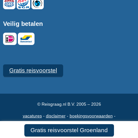
Veilig betalen
Gratis reisvoorstel
© Reisgraag.nl B.V. 2005 – 2026
vacatures
disclaimer
boekingsvoorwaarden
veelgestelde vragen
over ons
maak een afspraak
contact
Gratis reisvoorstel Groenland