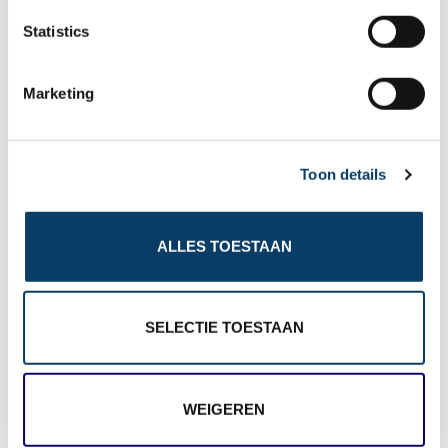
n
t
Statistics
S
e
Marketing
l
e
c
Toon details
t
i
o
ALLES TOESTAAN
n
SELECTIE TOESTAAN
WEIGEREN
Offerteformulier