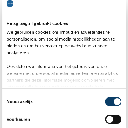
10
Reisgraag.nl gebruikt cookies
Wij, Jolanda en Marcel hebben
Wa
We gebruiken cookies om inhoud en advertenties te
een fantastische vakantie mogen
va
personaliseren, om social media mogelijkheden aan te
genieten op Mauritus. De
To
bieden en om het verkeer op de website te kunnen
analyseren.
ier
aangeboden reis via Reisgraag
be
Ook delen we informatie van het gebruik van onze
is prima uitgebalanceerd om alle
to
website met onze social media, advertentie en analytics
mooie dingen van het eiland te
re
partners die deze informatie mogelijk combineren met
informatie die je reeds zelf met hen gedeeld hebt.
kunnen ontdekken...
te
Link
C
Noodzakelijk
o
n
Informeer voor het actuele nieuws en reisadvies
s
Voorkeuren
voor Jamaica de
website
van de Rijksoverheid.
e