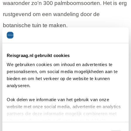
waaronder zo'n 300 palmboomsoorten. Het is erg
rustgevend om een wandeling door de
botanische tuin te maken.
Reisgraag.nl gebruikt cookies
Reisgraag.nl
We gebruiken cookies om inhoud en advertenties te
Stationssingel 120e
personaliseren, om social media mogelijkheden aan te
bieden en om het verkeer op de website te kunnen
5371BB Ravenstein
analyseren.
Ook delen we informatie van het gebruik van onze
0486-412199
website met onze social media, advertentie en analytics
0486-412199
partners die deze informatie mogelijk combineren met
informatie die je reeds zelf met hen gedeeld hebt.
rb@reisgraag.nl
C