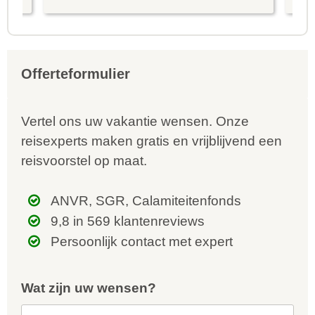
is prima uitgebalanceerd om alle
to
mooie dingen van het eiland te
re
kunnen ontdekken...
te
Offerteformulier
Vertel ons uw vakantie wensen. Onze
reisexperts maken gratis en vrijblijvend een
reisvoorstel op maat.
ANVR, SGR, Calamiteitenfonds
9,8 in 569 klantenreviews
Persoonlijk contact met expert
Wat zijn uw wensen?