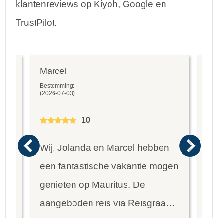
klantenreviews op Kiyoh, Google en
TrustPilot.
Marcel
Fr
Bestemming:
Bes
(2026-07-03)
(20
10
Wij, Jolanda en Marcel hebben
Wa
een fantastische vakantie mogen
va
genieten op Mauritus. De
To
ier
aangeboden reis via Reisgraag
be