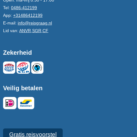
Open:
ma-vrij 8.30 - 17.00
Tel:
0486-412199
App:
+31486412199
E-mail:
info@reisgraag.nl
Lid van:
ANVR,SGR,CF
Zekerheid
Veilig betalen
Gratis reisvoorstel