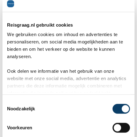
vinden waar diverse watersporten beoefend
kunnen worden. Zo kun je bijvoorbeeld surfen,
Reisgraag.nl gebruikt cookies
zeilen of waterskiën. Ook is Sint-Maarten een
We gebruiken cookies om inhoud en advertenties te
prima locatie om te snorkelen en duiken. Er zijn
personaliseren, om social media mogelijkheden aan te
bieden en om het verkeer op de website te kunnen
diverse trips naar bijzondere duiklocaties, zoals
analyseren.
een gezonken schip of het koraalrif. Hier kun je
Ook delen we informatie van het gebruik van onze
genieten van de prachtigste tropische vissen.
website met onze social media, advertentie en analytics
partners die deze informatie mogelijk combineren met
informatie die je reeds zelf met hen gedeeld hebt.
Sint-Maarten heeft ook veel te bieden op het
C
Noodzakelijk
gebied van cultuur. Bijna iedere dag is er wel een
o
n
evenement. In het Franse gedeelte wordt er in het
s
Voorkeuren
e
plaatsje Grand Case in de maanden februari en