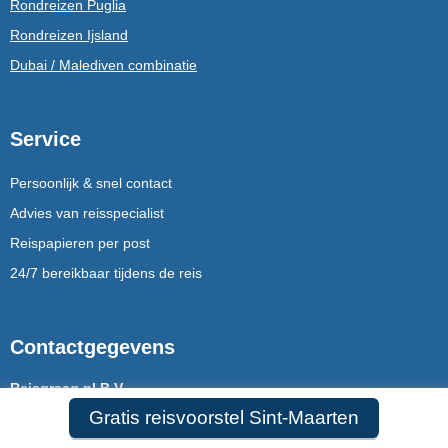
Rondreizen Puglia
Rondreizen Ijsland
Dubai / Malediven combinatie
Service
Persoonlijk & snel contact
Advies van reisspecialist
Reispapieren per post
24/7 bereikbaar tijdens de reis
Contactgegevens
Reisgraag.nl B.V.
Stationssingel 120e
Gratis reisvoorstel Sint-Maarten
5371 BB Ravenstein