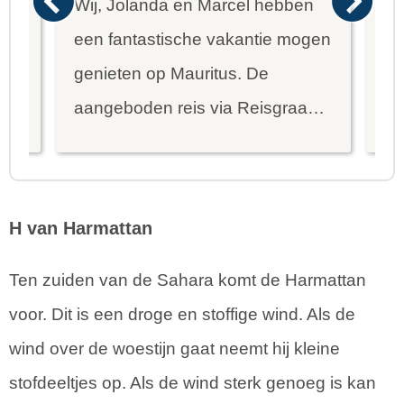
Wij, Jolanda en Marcel hebben
Wa
een fantastische vakantie mogen
va
genieten op Mauritus. De
To
ier
aangeboden reis via Reisgraag
be
is prima uitgebalanceerd om alle
to
mooie dingen van het eiland te
re
kunnen ontdekken...
te
H van Harmattan
Ten zuiden van de Sahara komt de Harmattan
voor. Dit is een droge en stoffige wind. Als de
wind over de woestijn gaat neemt hij kleine
stofdeeltjes op. Als de wind sterk genoeg is kan