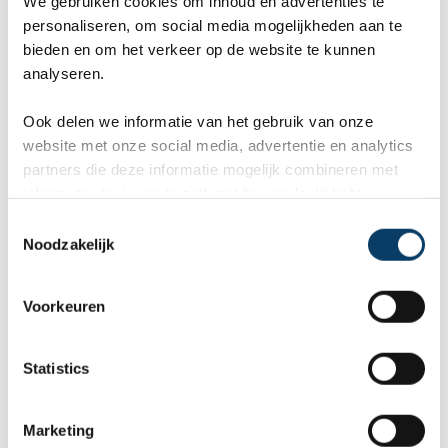
We gebruiken cookies om inhoud en advertenties te
personaliseren, om social media mogelijkheden aan te
bieden en om het verkeer op de website te kunnen
O van Onafhankelijk
analyseren.
Na de Tweede Wereldoorlog werd Togo een
Ook delen we informatie van het gebruik van onze
website met onze social media, advertentie en analytics
mandaatgebied en bestuurd door Frankrijk. Op
partners die deze informatie mogelijk combineren met
27 april 1960 werd Togo onafhankelijk. Olympio
informatie die je reeds zelf met hen gedeeld hebt.
C
werd de eerste president.
Noodzakelijk
o
n
s
P van Porto Novo
Voorkeuren
e
n
Porto Novo is een oude Portugese stad. Er zijn
t
Statistics
S
diverse markten, waaronder een kruidenmarkt
e
Marketing
waar geneeskrachtige kruiden verkocht worden.
l