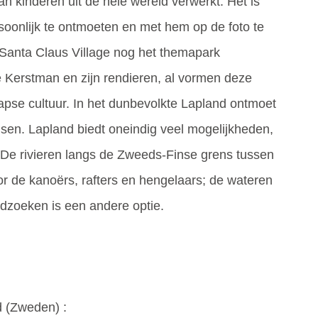
an kinderen uit de hele wereld verwerkt. Het is
oonlijk te ontmoeten en met hem op de foto te
j Santa Claus Village nog het themapark
 Kerstman en zijn rendieren, al vormen deze
apse cultuur. In het dunbevolkte Lapland ontmoet
nsen. Lapland biedt oneindig veel mogelijkheden,
. De rivieren langs de Zweeds-Finse grens tussen
oor de kanoërs, rafters en hengelaars; de wateren
oudzoeken is een andere optie.
 (
Zweden
) :