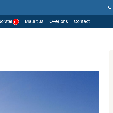
oorstel
Mauritius
Over ons
Contact
tip