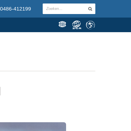
0486-412199
d