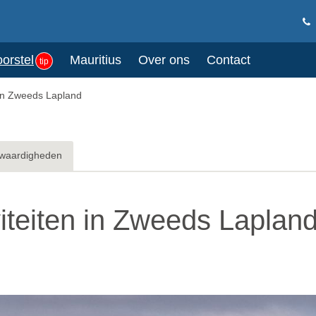
oorstel
Mauritius
Over ons
Contact
tip
n in Zweeds Lapland
waardigheden
viteiten in Zweeds Laplan