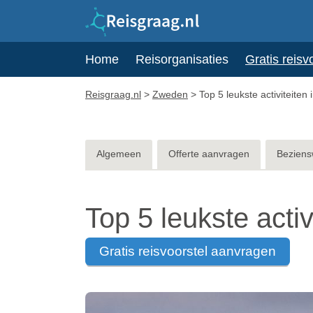
Home
Reisorganisaties
Gratis reisv
Reisgraag.nl
>
Zweden
>
Top 5 leukste activiteite
Algemeen
Offerte aanvragen
Beziens
Top 5 leukste acti
gratis reisvoorstel aanvragen