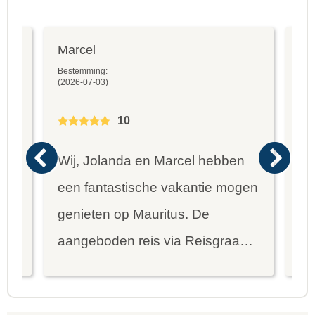
Marcel
Fr
Bestemming:
Bes
(2026-07-03)
(20
10
Wij, Jolanda en Marcel hebben
Wa
een fantastische vakantie mogen
va
genieten op Mauritus. De
To
ier
aangeboden reis via Reisgraag
be
is prima uitgebalanceerd om alle
to
mooie dingen van het eiland te
re