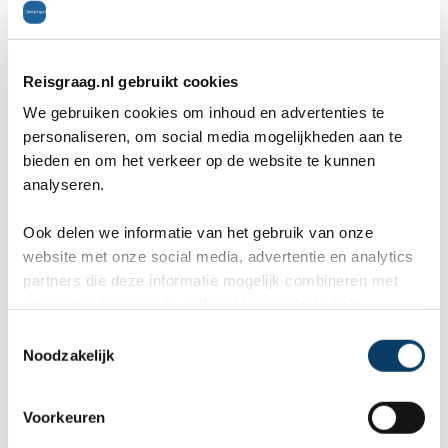
Pink Sands Beach, Harbour Island
Reisgraag.nl gebruikt cookies
Dit strand is erg verfijnd en paradijselijk mooi.
We gebruiken cookies om inhoud en advertenties te
personaliseren, om social media mogelijkheden aan te
Afhankelijk van het licht heeft het zand een roze
bieden en om het verkeer op de website te kunnen
analyseren.
of roodachtige kleur, wat een schitterend gezicht
oplevert. Daarnaast zorgt ook een kalme
Ook delen we informatie van het gebruik van onze
website met onze social media, advertentie en analytics
branding voor de sterke aantrekkingskracht van
partners die deze informatie mogelijk combineren met
dit prachtige strand.
informatie die je reeds zelf met hen gedeeld hebt.
C
Noodzakelijk
o
n
Reisgraag.nl
s
Voorkeuren
e
Stationssingel 120e