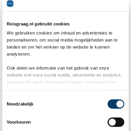
Het gebruiken, verhandelen en bezitten
van drugs wordt zwaar bestraft op de
Reisgraag.nl gebruikt cookies
Bahama's.
We gebruiken cookies om inhoud en advertenties te
personaliseren, om social media mogelijkheden aan te
Homoseksualiteit wordt niet algemeen
bieden en om het verkeer op de website te kunnen
geaccepteerd op de Bahama's.
analyseren.
Ook delen we informatie van het gebruik van onze
website met onze social media, advertentie en analytics
Reviews over Reisgraag.nl
partners die deze informatie mogelijk combineren met
informatie die je reeds zelf met hen gedeeld hebt.
Reisgraag.nl scoort een 9,8 in 569
C
Noodzakelijk
klantenreviews op Kiyoh, Google en
o
n
TrustPilot.
s
Voorkeuren
e