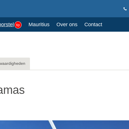
oorstel
Mauritius
Over ons
Contact
tip
waardigheden
hamas