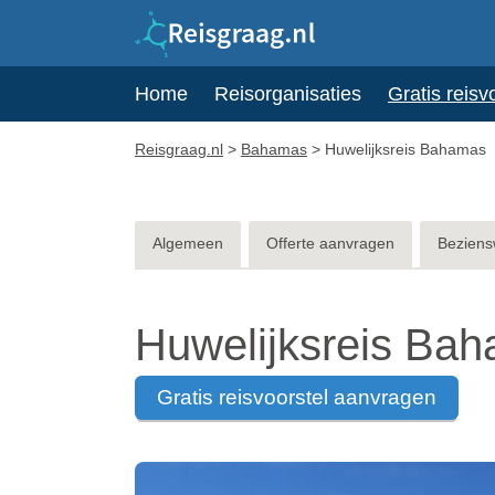
Home
Reisorganisaties
Gratis reisv
Reisgraag.nl
>
Bahamas
>
Huwelijksreis Bahamas
Algemeen
Offerte aanvragen
Beziens
Huwelijksreis Ba
gratis reisvoorstel aanvragen