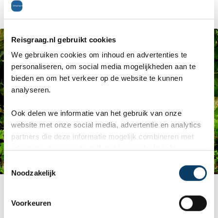
o.a. de olifant en de nijlpaard.
Reisgraag.nl gebruikt cookies
We gebruiken cookies om inhoud en advertenties te
personaliseren, om social media mogelijkheden aan te
bieden en om het verkeer op de website te kunnen
analyseren.
Ook delen we informatie van het gebruik van onze
website met onze social media, advertentie en analytics
partners die deze informatie mogelijk combineren met
informatie die je reeds zelf met hen gedeeld hebt.
C
Noodzakelijk
o
n
s
N van Nzulezo
Voorkeuren
e