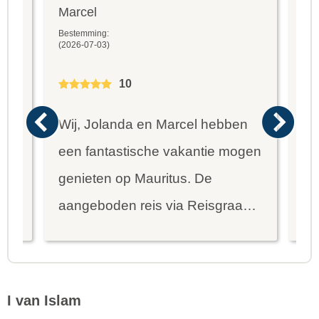
Marcel
Fr
Bestemming:
Bes
(2026-07-03)
(20
10
Wij, Jolanda en Marcel hebben
Wa
een fantastische vakantie mogen
va
genieten op Mauritus. De
To
ier
aangeboden reis via Reisgraag
be
is prima uitgebalanceerd om alle
to
mooie dingen van het eiland te
re
kunnen ontdekken...
te
I van Islam