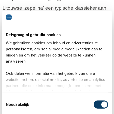
Litouwse 'zepelina' een typische klassieker aan
de Gedimino Boulevard.
Reisgraag.nl gebruikt cookies
Reisexpert Reisgraag.nl
We gebruiken cookies om inhoud en advertenties te
personaliseren, om social media mogelijkheden aan te
bieden en om het verkeer op de website te kunnen
analyseren.
Ook delen we informatie van het gebruik van onze
website met onze social media, advertentie en analytics
partners die deze informatie mogelijk combineren met
informatie die je reeds zelf met hen gedeeld hebt.
C
Noodzakelijk
o
ANVR, SGR & Calamiteitenfonds
n