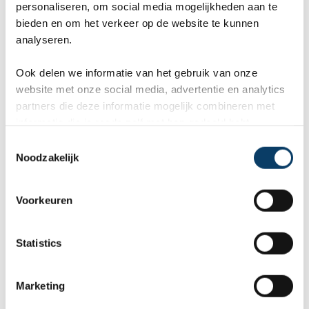
Reisgraag.nl scoort een 9,8 in 569
personaliseren, om social media mogelijkheden aan te
bieden en om het verkeer op de website te kunnen
klantenreviews op Kiyoh, Google en
analyseren.
TrustPilot.
Ook delen we informatie van het gebruik van onze
website met onze social media, advertentie en analytics
partners die deze informatie mogelijk combineren met
Marcel
Fr
informatie die je reeds zelf met hen gedeeld hebt.
C
Bestemming:
Bes
(2026-07-03)
(20
Noodzakelijk
o
n
10
s
Voorkeuren
e
n
Wij, Jolanda en Marcel hebben
Wa
t
Statistics
een fantastische vakantie mogen
va
S
e
genieten op Mauritus. De
To
Marketing
l
e